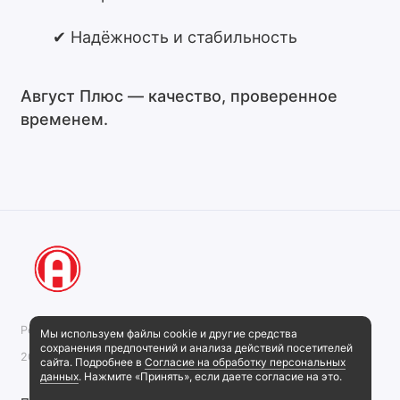
✔ Надёжность и стабильность
Август Плюс — качество, проверенное
временем.
Рекламная компания "АвгустПлюс"
Мы используем файлы cookie и другие средства
сохранения предпочтений и анализа действий посетителей
2026
сайта. Подробнее в
Согласие на обработку персональных
данных
. Нажмите «Принять», если даете согласие на это.