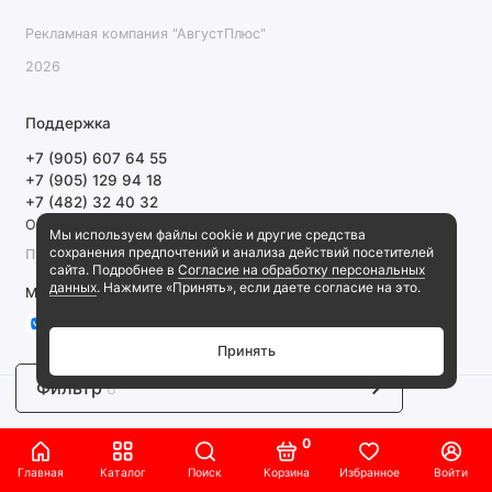
Рекламная компания "АвгустПлюс"
2026
Поддержка
+7 (905) 607 64 55
+7 (905) 129 94 18
+7 (482) 32 40 32
Обратный звонок
Мы используем файлы cookie и другие средства
сохранения предпочтений и анализа действий посетителей
ПН-ПТ 9:00-18:00 СБ, ВС выходной
сайта. Подробнее в
Согласие на обработку персональных
данных
. Нажмите «Принять», если даете согласие на это.
Мы в сети
Принять
Фильтр
8
0
Главная
Каталог
Поиск
Корзина
Избранное
Войти