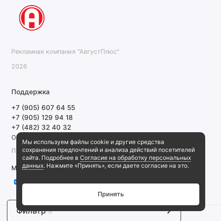
Рекламная компания "АвгустПлюс"
2026
Поддержка
+7 (905) 607 64 55
+7 (905) 129 94 18
+7 (482) 32 40 32
Обратный звонок
Мы используем файлы cookie и другие средства
сохранения предпочтений и анализа действий посетителей
ПН-ПТ 9:00-18:00 СБ, ВС выходной
сайта. Подробнее в
Согласие на обработку персональных
данных
. Нажмите «Принять», если даете согласие на это.
Мы в сети
Принять
Фильтр
9