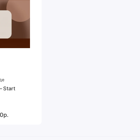
де
 Start
0р.