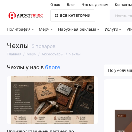
О нас
Блог
Что мы делаем
Контакты
ВСЕ КАТЕГОРИИ
Полиграфия
Мерч
Наружная реклама
Услуги
VI
Чехлы
5 товаров
Главная
Мерч
Аксессуары
Чехлы
Чехлы у нас в
блоге
Производственный партнёр по