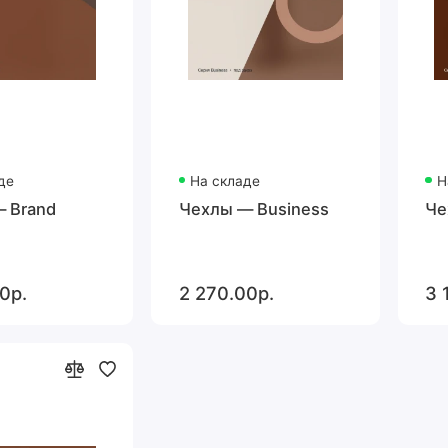
де
На складе
Н
 Brand
Чехлы — Business
Че
0р.
2 270.00р.
3 