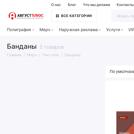
О нас
Блог
Что мы делаем
Контакты
ВСЕ КАТЕГОРИИ
Полиграфия
Мерч
Наружная реклама
Услуги
VI
Банданы
5 товаров
Главная
Мерч
Текстиль
Банданы