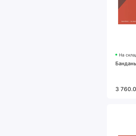
На скла
Банданы
3 760.0