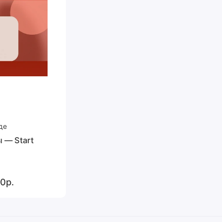
де
 — Start
0р.