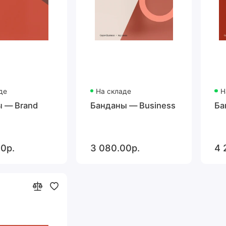
де
На складе
Н
 — Brand
Банданы — Business
Ба
0р.
3 080.00р.
4 