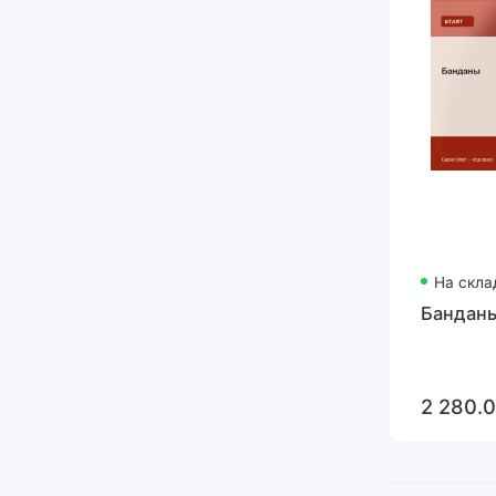
На скла
Банданы
2 280.0