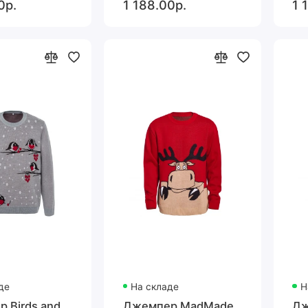
0р.
1 188.00р.
1 
де
На складе
Н
 Birds and
Джемпер MadMade
Дж