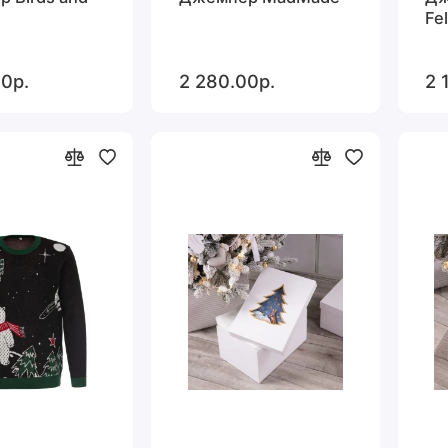
Fe
0р.
2 280.00р.
2 