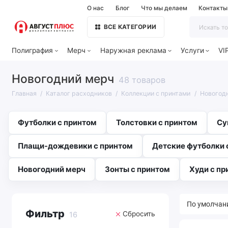
О нас
Блог
Что мы делаем
Контакты
ВСЕ КАТЕГОРИИ
Полиграфия
Мерч
Наружная реклама
Услуги
VI
Новогодний мерч
48 товаров
Главная
Каталог расходников
Коллекции с принтами
Новогод
Футболки с принтом
Толстовки с принтом
Су
Плащи-дождевики с принтом
Детские футболки 
Новогодний мерч
Зонты с принтом
Худи с пр
Фильтр
Сбросить
16