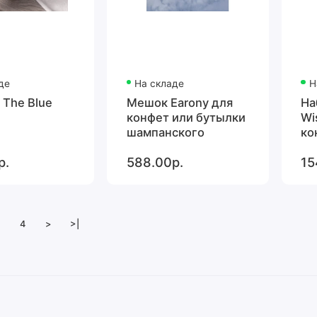
де
На складе
Н
 The Blue
Мешок Earony для
На
конфет или бутылки
Wi
шампанского
ко
р.
588.00р.
15
4
>
>|