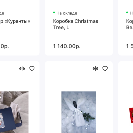
де
На складе
Н
р «Куранты»
Коробка Christmas
Ко
Tree, L
Be
00р.
1 140.00р.
1 