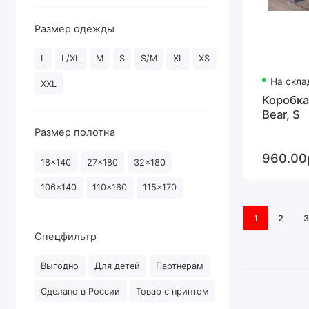
Размер одежды
L
L/XL
M
S
S/M
XL
XS
На скла
XXL
Коробка
Bear, S
Размер полотна
960.00
18x140
27x180
32x180
106x140
110x160
115x170
1
2
3
Спецфильтр
Выгодно
Для детей
Партнерам
Сделано в России
Товар с принтом