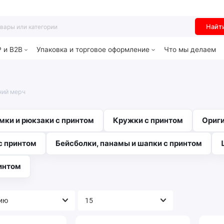
Найт
P и B2B
Упаковка и торговое оформление
Что мы делаем
ний мерч
мки и рюкзаки с принтом
Кружки с принтом
Ориги
с принтом
Бейсболки, панамы и шапки с принтом
интом