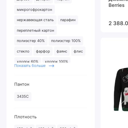
Berries
микрогофрокартон
нержавеющая сталь
парафин
2 388.0
переплетный картон
полиэстер 40%
полиэстер 100%
стекло
фарфор
фаянс
флис
хлопок 60%
хлопок 100%
Показать больше
шерсть 50%
Пантон
3435C
Плотность