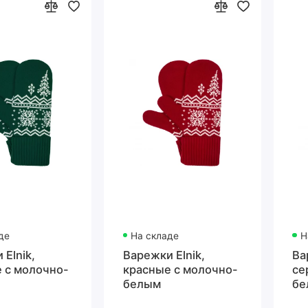
де
На складе
Н
Elnik,
Варежки Elnik,
Ва
 с молочно-
красные с молочно-
се
белым
бе