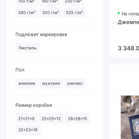
150 г/м²
160 г/м²
230 г/м²
280 г/м²
320 г/м²
525 г/м²
На скла
Джемпе
Подлежит маркировке
3 348.
Текстиль
Пол
женские
мужские
унисекс
Размер коробки
21x21x9
25x25x12
28x28x15
32x23x18