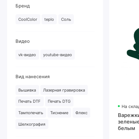
Бренд
CoolColor
teplo
Соль
Видео
vk-видео
youtube-видео
Вид нанесения
Вышивка
Лазерная гравировка
Печать DTF
Печать DTG
На скла
Тампопечать
Тиснение
Флекс
Варежки 
зеленые
Шелкография
белым