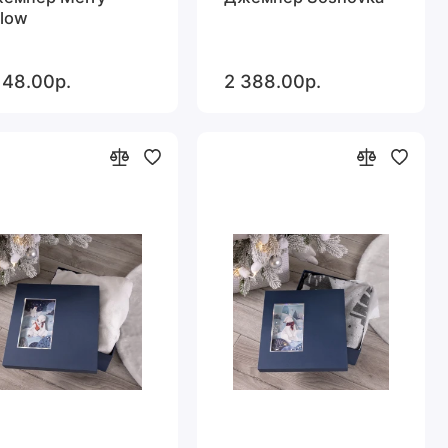
llow
148.00р.
2 388.00р.