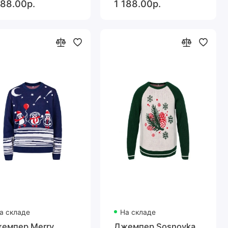
188.00р.
1 188.00р.
а складе
На складе
емпер Merry
Джемпер Sosnovka