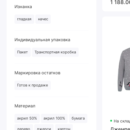
1 188.0
Изнанка
гладкая
начес
Индивидуальная упаковка
Пакет
Транспортная коробка
Маркировка остатков
Готов к продаже
Материал
акрил 50%
акрил 100%
бумага
На скла
Джемпер
дерево
джерси
картон