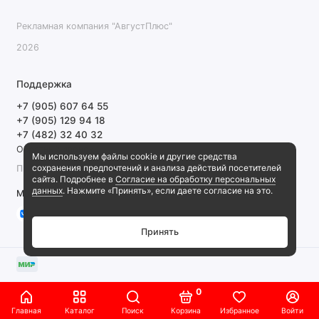
Рекламная компания "АвгустПлюс"
2026
Поддержка
+7 (905) 607 64 55
+7 (905) 129 94 18
+7 (482) 32 40 32
Обратный звонок
Мы используем файлы cookie и другие средства
сохранения предпочтений и анализа действий посетителей
ПН-ПТ 9:00-18:00 СБ, ВС выходной
сайта. Подробнее в
Согласие на обработку персональных
данных
. Нажмите «Принять», если даете согласие на это.
Мы в сети
Принять
0
Главная
Каталог
Поиск
Корзина
Избранное
Войти