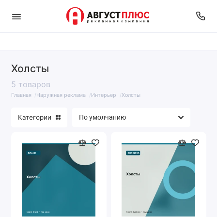
Холсты
5 товаров
Главная
Наружная реклама
Интерьер
Холсты
Категории