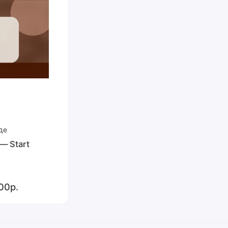
де
— Start
00р.