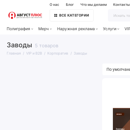
О нас
Блог
Что мы делаем
Контакты
ВСЕ КАТЕГОРИИ
Полиграфия
Мерч
Наружная реклама
Услуги
VI
Заводы
5 товаров
Главная
VIP и B2B
Корпоратив
Заводы