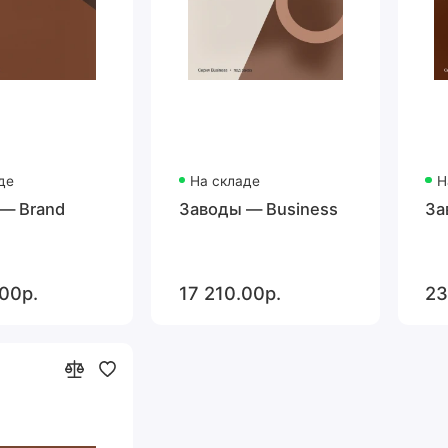
де
На складе
Н
— Brand
Заводы — Business
За
00р.
17 210.00р.
23