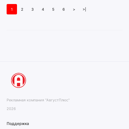
1
2
3
4
5
6
>
>|
Рекламная компания "АвгустПлюс"
2026
Поддержка