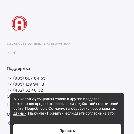
Рекламная компания "АвгустПлюс"
2026
Поддержка
+7 (905) 607 64 55
+7 (905) 129 94 18
+7 (482) 32 40 32
Обратный звонок
Мы используем файлы cookie и другие средства
сохранения предпочтений и анализа действий посетителей
ПН-ПТ 9:00-18:00 СБ, ВС выходной
сайта. Подробнее в
Согласие на обработку персональных
данных
. Нажмите «Принять», если даете согласие на это.
Мы в сети
Принять