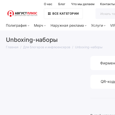
О нас
Блог
Что мы делаем
Контакты
ВСЕ КАТЕГОРИИ
Полиграфия
Мерч
Наружная реклама
Услуги
VI
Unboxing-наборы
Главная
Для блогеров и инфлюенсеров
Unboxing-наборы
Фирмен
QR-код