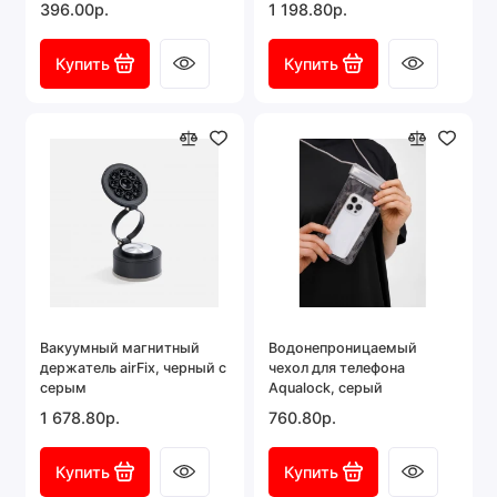
396.00р.
1 198.80р.
Купить
Купить
Вакуумный магнитный
Водонепроницаемый
держатель airFix, черный с
чехол для телефона
серым
Aqualock, серый
1 678.80р.
760.80р.
Купить
Купить