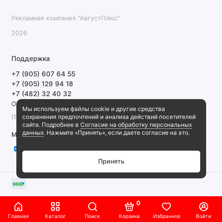
Рекламная компания "АвгустПлюс"
2026
Поддержка
+7 (905) 607 64 55
+7 (905) 129 94 18
+7 (482) 32 40 32
Обратный звонок
Мы используем файлы cookie и другие средства
сохранения предпочтений и анализа действий посетителей
ПН-ПТ 9:00-18:00 СБ, ВС выходной
сайта. Подробнее в
Согласие на обработку персональных
данных
. Нажмите «Принять», если даете согласие на это.
Мы в сети
Принять
0
Главная
Каталог
Поиск
Корзина
Избранное
Войти