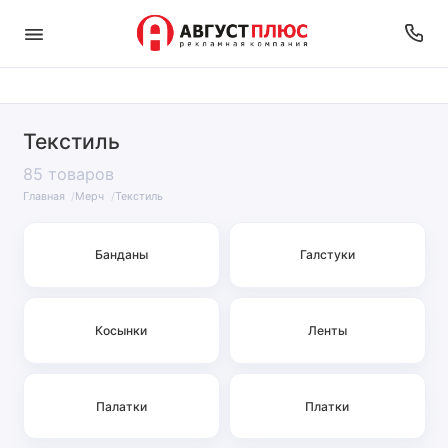
Текстиль
85 товаров
Главная
Мерч
Текстиль
Банданы
Галстуки
Косынки
Ленты
Палатки
Платки