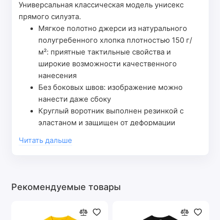
Универсальная классическая модель унисекс
прямого силуэта.
Мягкое полотно джерси из натурального
полугребенного хлопка плотностью 150 г/
м²: приятные тактильные свойства и
широкие возможности качественного
нанесения
Без боковых швов: изображение можно
нанести даже сбоку
Круглый воротник выполнен резинкой с
эластаном и защищен от деформации
укрепляющей тесьмой
Читать дальше
Широкая цветовая гамма и размерный ряд:
легко соблюсти фирменный стиль и
охватить разные аудитории
Парные, а также детские модели в линейке
Рекомендуемые товары
Таблица
XXS
XS
S
M
L
XL
XXL
3XL