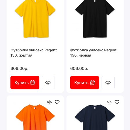
размеров,
42-
44-
46-
48-
50-
52-
54-
56-
см
44
46
48
50
52
54
56
58
A
46
48
50
53
56
59
62
65
B
60
64
70
72
74
76
78
80
Допускаются отклонения в 5% от указанных
параметров по размеру и цвету
Футболка унисекс Regent
Футболка унисекс Regent
150, желтая
150, черная
606.00р.
606.00р.
Купить
Купить