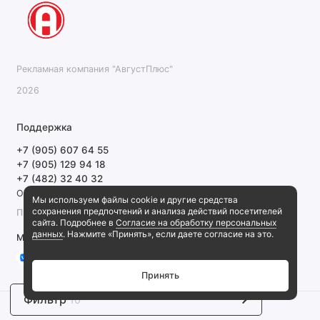
Рекламная компания "АвгустПлюс"
2026
Поддержка
+7 (905) 607 64 55
+7 (905) 129 94 18
+7 (482) 32 40 32
Обратный звонок
Мы используем файлы cookie и другие средства
сохранения предпочтений и анализа действий посетителей
ПН-ПТ 9:00-18:00 СБ, ВС выходной
сайта. Подробнее в
Согласие на обработку персональных
данных
. Нажмите «Принять», если даете согласие на это.
Мы в сети
Принять
Фильтр
10