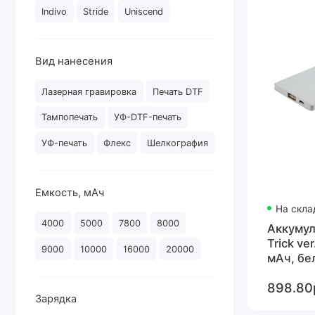
Indivo
Stride
Uniscend
Вид нанесения
Лазерная гравировка
Печать DTF
Тампопечать
УФ-DTF-печать
УФ-печать
Флекс
Шелкография
Емкость, мАч
На скла
4000
5000
7800
8000
Аккумул
Trick ve
9000
10000
16000
20000
мАч, бе
898.80
Зарядка