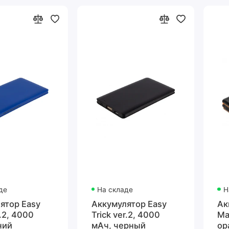
де
На складе
Н
ятор Easy
Аккумулятор Easy
Ак
r.2, 4000
Trick ver.2, 4000
Ma
ний
мАч, черный
ор