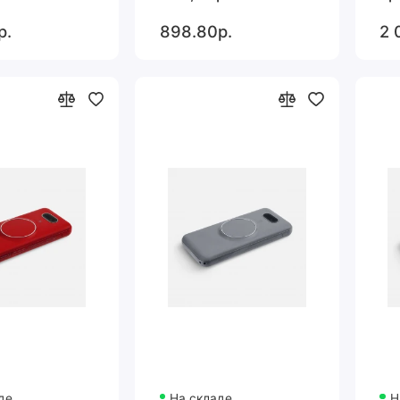
р.
898.80р.
2 
де
На складе
Н