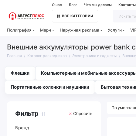
О нас
Блог
Что мы делаем
Контакты
ВСЕ КАТЕГОРИИ
Полиграфия
Мерч
Наружная реклама
Услуги
VI
Внешние аккумуляторы power bank с
Главная
Каталог расходников
Электроника и гаджеты
Внешни
Флешки
Компьютерные и мобильные аксессуар
Портативные колонки и наушники
Бытовая техни
Фильтр
Сбросить
11
Бренд