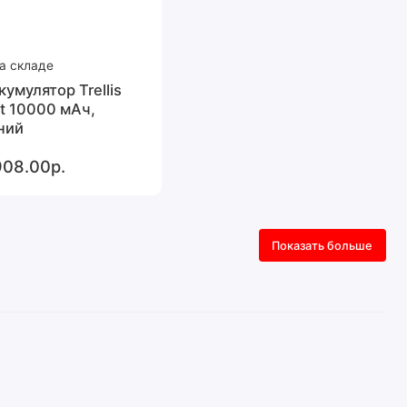
а складе
кумулятор Trellis
at 10000 мАч,
ний
908.00р.
Показать больше