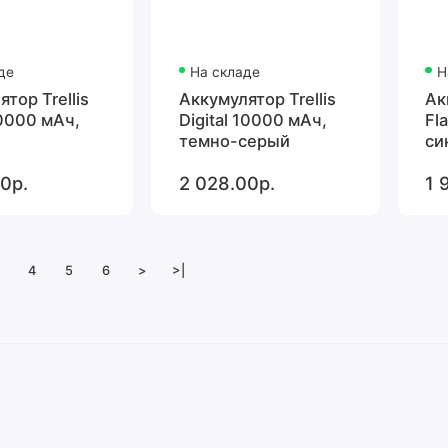
де
На складе
Н
тор Trellis
Аккумулятор Trellis
Ак
10000 мАч,
Digital 10000 мАч,
Fl
темно-серый
си
0р.
2 028.00р.
1 
4
5
6
>
>|