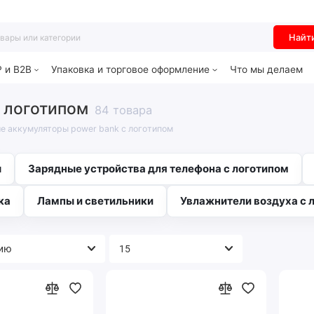
Найт
P и B2B
Упаковка и торговое оформление
Что мы делаем
 логотипом
84 товара
е аккумуляторы power bank с логотипом
ы
Зарядные устройства для телефона с логотипом
ка
Лампы и светильники
Увлажнители воздуха с 