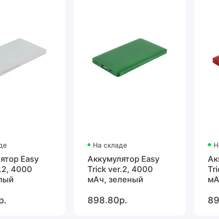
де
На складе
Н
ятор Easy
Аккумулятор Easy
Ак
r.2, 4000
Trick ver.2, 4000
Tr
лый
мАч, зеленый
мА
р.
898.80р.
89