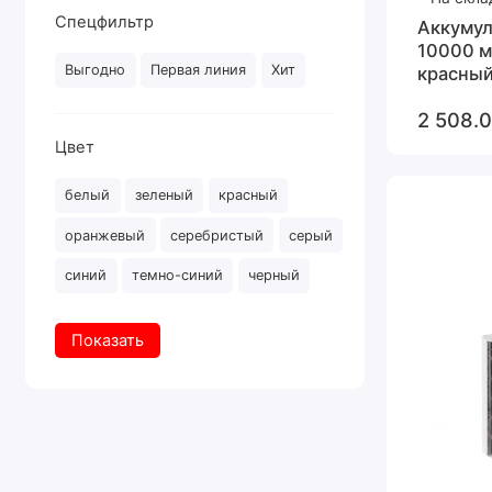
Спецфильтр
Аккумул
10000 мА
Выгодно
Первая линия
Хит
красны
2 508.0
Цвет
белый
зеленый
красный
оранжевый
серебристый
серый
синий
темно-синий
черный
Показать