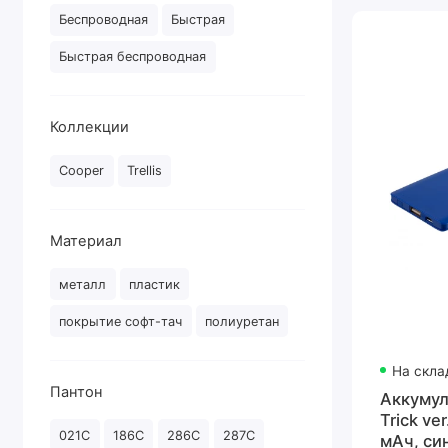
Беспроводная
Быстрая
Быстрая беспроводная
Коллекции
Cooper
Trellis
Материал
металл
пластик
покрытие софт-тач
полиуретан
На скла
Пантон
Аккумул
Trick ve
021C
186C
286C
287C
мАч, си