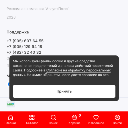
Рекламная компания "АвгустПлюс"
2026
Поддержка
+7 (905) 607 64 55
+7 (905) 129 94 18
+7 (482) 32 40 32
Обратный звонок
Мы используем файлы cookie и другие средства
сохранения предпочтений и анализа действий посетителей
ПН-ПТ 9:00-18:00 СБ, ВС выходной
сайта. Подробнее в
Согласие на обработку персональных
данных
. Нажмите «Принять», если даете согласие на это.
Мы в сети
Принять
0
Главная
Каталог
Поиск
Корзина
Избранное
Войти