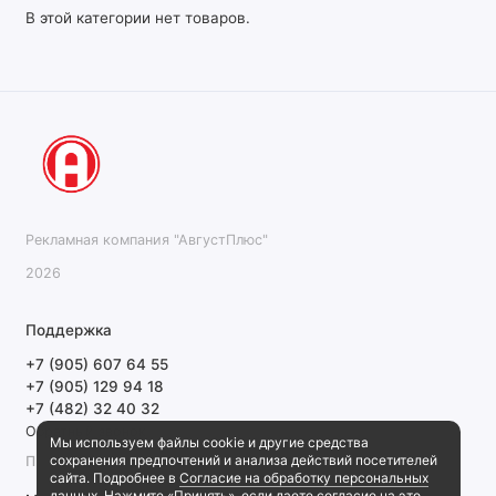
В этой категории нет товаров.
Рекламная компания "АвгустПлюс"
2026
Поддержка
+7 (905) 607 64 55
+7 (905) 129 94 18
+7 (482) 32 40 32
Обратный звонок
Мы используем файлы cookie и другие средства
сохранения предпочтений и анализа действий посетителей
ПН-ПТ 9:00-18:00 СБ, ВС выходной
сайта. Подробнее в
Согласие на обработку персональных
данных
. Нажмите «Принять», если даете согласие на это.