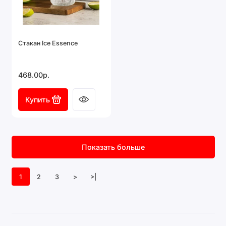
Стакан Ice Essence
468.00р.
Купить
Показать больше
1
2
3
>
>|