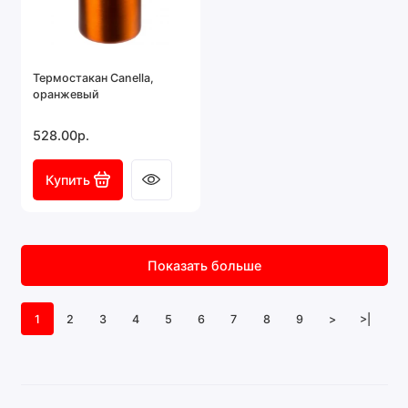
Термостакан Canella,
оранжевый
528.00р.
Купить
Показать больше
1
2
3
4
5
6
7
8
9
>
>|