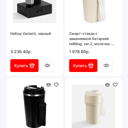
Набор Varianti, черный
Смарт-стакан с
заменяемой батареей
tellMug, ver.2, молочно-
белый
3 236.40р.
1 678.80р.
Купить
Купить