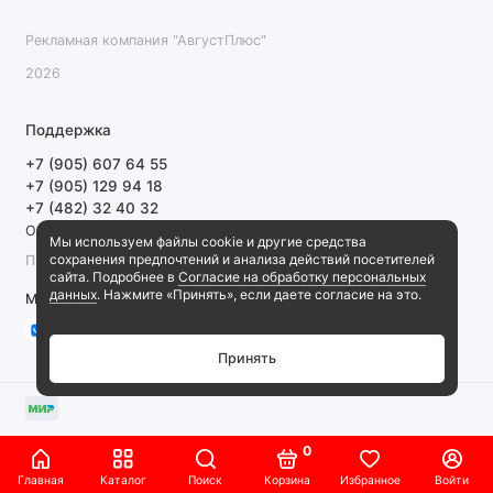
Рекламная компания "АвгустПлюс"
2026
Поддержка
+7 (905) 607 64 55
+7 (905) 129 94 18
+7 (482) 32 40 32
Обратный звонок
Мы используем файлы cookie и другие средства
сохранения предпочтений и анализа действий посетителей
ПН-ПТ 9:00-18:00 СБ, ВС выходной
сайта. Подробнее в
Согласие на обработку персональных
данных
. Нажмите «Принять», если даете согласие на это.
Мы в сети
Принять
0
Главная
Каталог
Поиск
Корзина
Избранное
Войти