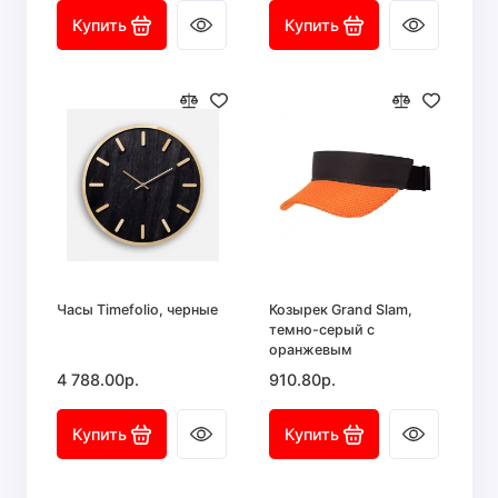
Купить
Купить
Часы Timefolio, черные
Козырек Grand Slam,
темно-серый с
оранжевым
4 788.00р.
910.80р.
Купить
Купить