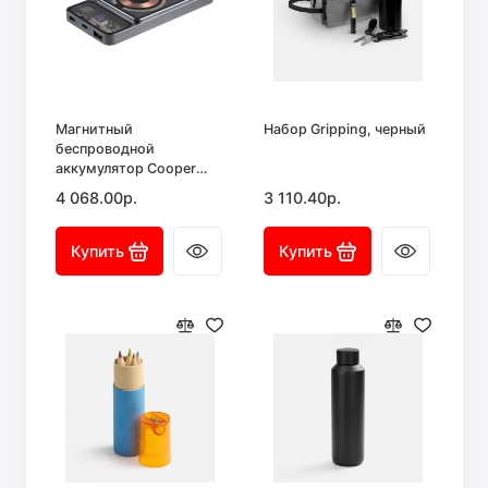
Магнитный
Набор Gripping, черный
беспроводной
аккумулятор Cooper
Prime 10000 мАч,
4 068.00р.
3 110.40р.
темно-серый
Купить
Купить