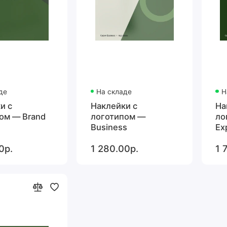
де
На складе
Н
и с
Наклейки с
На
ом — Brand
логотипом —
ло
Business
Ex
0р.
1 280.00р.
1 