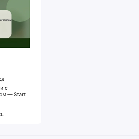
де
и с
ом — Start
р.