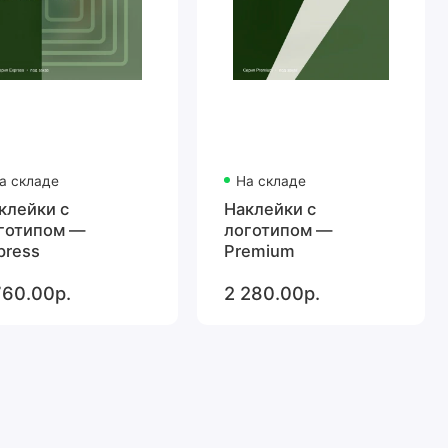
а складе
На складе
клейки с
Наклейки с
готипом —
логотипом —
press
Premium
760.00р.
2 280.00р.