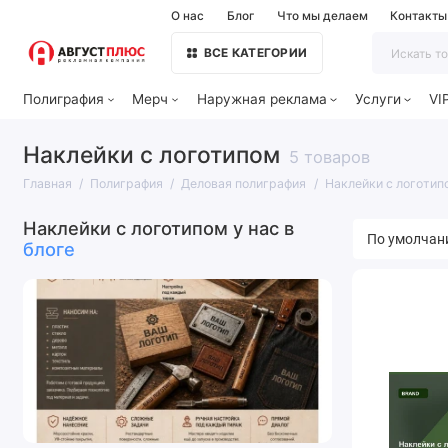
О нас
Блог
Что мы делаем
Контакты
ВСЕ КАТЕГОРИИ
Полиграфия
Мерч
Наружная реклама
Услуги
VI
Наклейки с логотипом
5 товаров
Главная
Полиграфия
Деловая полиграфия
Наклейки с логотип
Наклейки с логотипом у нас в
блоге