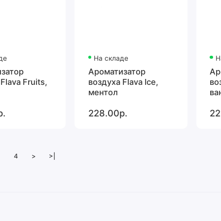
де
На складе
Н
затор
Ароматизатор
Ар
Flava Fruits,
воздуха Flava Ice,
во
ментол
ва
р.
228.00р.
22
4
>
>|