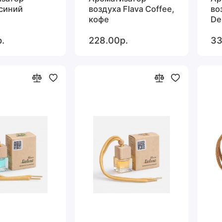
 синий
воздуха Flava Coffee,
во
кофе
De
бе
.
228.00р.
33