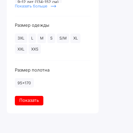
9–12 лет (134-152 см)
Показать больше
10-12 лет (134–150 см)
10–13 лет (134-158 см)
Размер одежды
10–13 лет (135-158 см)
3XL
L
M
S
S/M
XL
XXL
XXS
Размер полотна
95x170
Показать