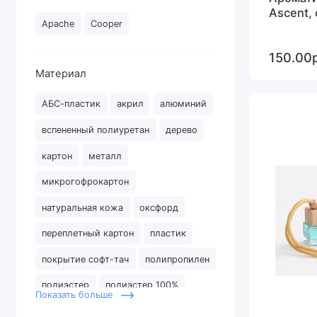
Ascent,
Apache
Cooper
150.00р
Материал
АБС-пластик
акрил
алюминий
вспененный полиуретан
дерево
картон
металл
микрогофрокартон
натуральная кожа
оксфорд
переплетный картон
пластик
покрытие софт-тач
полипропилен
полиэстер
полиэстер 100%
Показать больше
полиэтилен
силикон
спанбонд