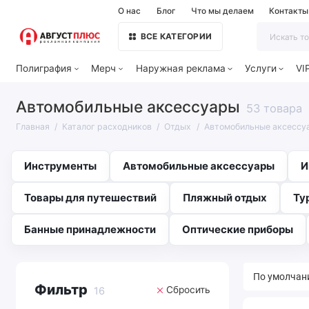
О нас
Блог
Что мы делаем
Контакты
ВСЕ КАТЕГОРИИ
Полиграфия
Мерч
Наружная реклама
Услуги
VI
Автомобильные аксессуары
53 товара
Главная
Каталог расходников
Отдых
Автомобильные аксессу
Инструменты
Автомобильные аксессуары
И
Товары для путешествий
Пляжный отдых
Ту
Банные принадлежности
Оптические приборы
Фильтр
Сбросить
16