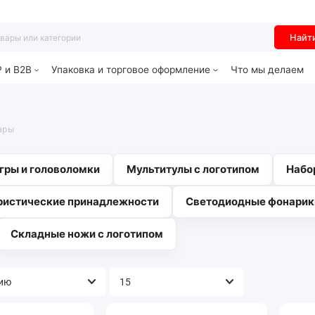
Найт
P и B2B
Упаковка и торговое оформление
Что мы делаем
ары
гры и головоломки
Мультитулы с логотипом
Набо
ристические принадлежности
Светодиодные фонарик
Складные ножи с логотипом