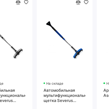
де
На складе
Н
бильная
Автомобильная
Ар
ункциональная
мультифункциональная
As
everus
щетка Severus
 серая
Scrape, синяя