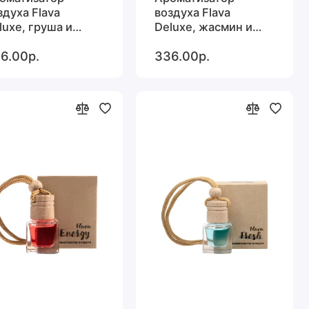
здуха Flava
воздуха Flava
luxe, груша и
Deluxe, жасмин и
ргамот
апельсин
6.00р.
336.00р.