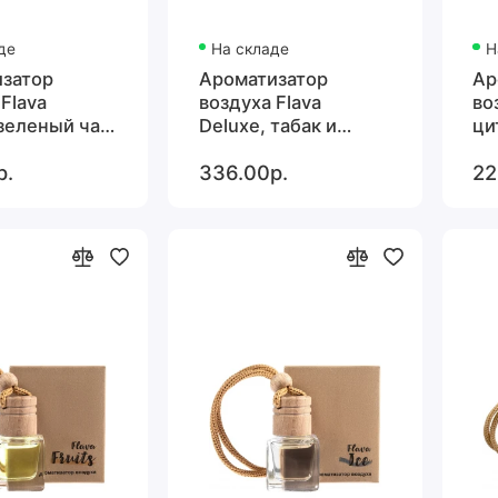
де
На складе
Н
затор
Ароматизатор
Ар
Flava
воздуха Flava
во
 зеленый чай
Deluxe, табак и
ци
я смородина
ваниль
р.
336.00р.
22