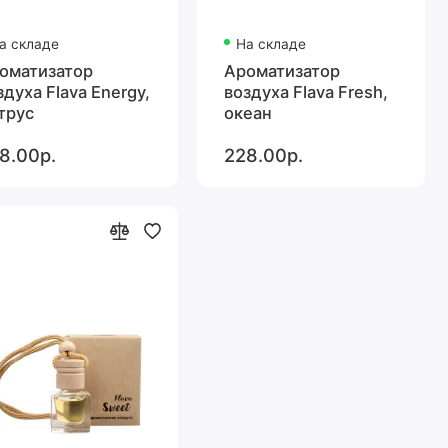
а складе
На складе
оматизатор
Ароматизатор
здуха Flava Energy,
воздуха Flava Fresh,
трус
океан
8.00р.
228.00р.