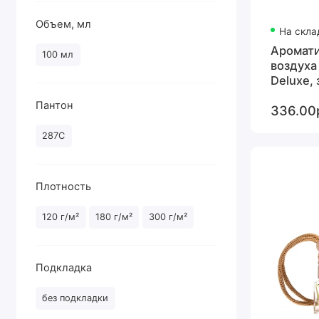
стекло
флис
Объем, мл
На скла
Аромати
100 мл
воздуха 
Deluxe,
и черна
Пантон
336.00
287C
Плотность
120 г/м²
180 г/м²
300 г/м²
Подкладка
без подкладки