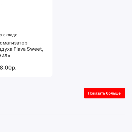
а складе
оматизатор
здуха Flava Sweet,
ниль
8.00р.
Показать больше