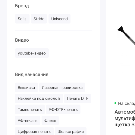
Бренд
Sol's
Stride
Uniscend
Видео
youtube-видео
Вид нанесения
Вышивка
Лазерная гравировка
Наклейка под смолой
Печать DTF
На скла
Тампопечать
УФ-DTF-печать
Автомо
мультиф
УФ-печать
Флекс
щетка S
Scrape,
Цифровая печать
Шелкография