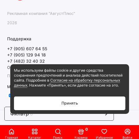
Рекламная компания "АвгустПлюс"
2026
Поддержка
+7 (905) 607 64 55
+7 (905) 129 94 18
+7 (482) 32 40 32
Обратный звонок
Мы используем файлы cookie и другие средства
сохранения предпочтений и анализа действий посетителей
ПН-ПТ 9:00-18:00 СБ, ВС выходной
сайта. Подробнее в
Согласие на обработку персональных
данных
. Нажмите «Принять», если даете согласие на это.
Мы в сети
Принять
Фильтр
8
0
Главная
Каталог
Поиск
Корзина
Избранное
Войти