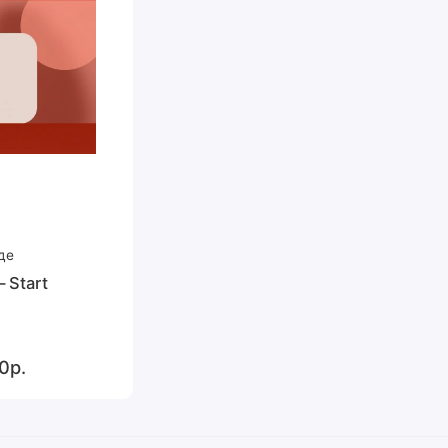
де
 Start
0р.