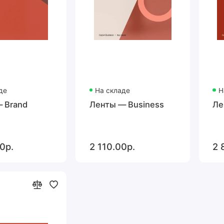
де
На складе
Н
 Brand
Ленты — Business
Ле
0р.
2 110.00р.
2 