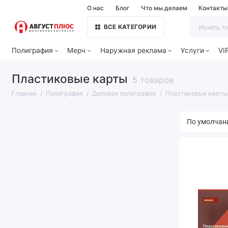
О нас
Блог
Что мы делаем
Контакты
ВСЕ КАТЕГОРИИ
Полиграфия
Мерч
Наружная реклама
Услуги
VI
Пластиковые карты
5 товаров
Главная
Полиграфия
Деловая полиграфия
Пластиковые карты