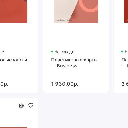
де
На складе
Н
овые карты
Пластиковые карты
Пл
— Business
— 
0р.
1 930.00р.
2 