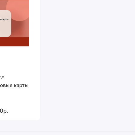
де
овые карты
0р.