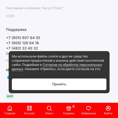
Рекламная компания "АвгустПлюс"
2026
Поддержка
+7 (905) 607 64 55
+7 (905) 129 94 18
+7 (482) 32 40 32
Обратный звонок
Мы используем файлы cookie и другие средства
сохранения предпочтений и анализа действий посетителей
ПН-ПТ 9:00-18:00 СБ, ВС выходной
сайта. Подробнее в
Согласие на обработку персональных
данных
. Нажмите «Принять», если даете согласие на это.
Мы в сети
Принять
0
Главная
Каталог
Поиск
Корзина
Избранное
Войти