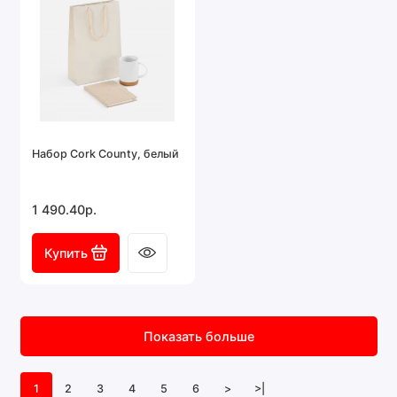
Набор Cork County, белый
1 490.40р.
Купить
Показать больше
1
2
3
4
5
6
>
>|