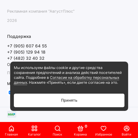
Рекламная компания "АвгустПлюс"
2026
Поддержка
+7 (905) 607 64 55
+7 (905) 129 94 18
+7 (482) 32 40 32
Обратный звонок
Мы используем файлы cookie и другие средства
сохранения предпочтений и анализа действий посетителей
ПН-ПТ 9:00-18:00 СБ, ВС выходной
сайта. Подробнее в
Согласие на обработку персональных
данных
. Нажмите «Принять», если даете согласие на это.
Мы в сети
Принять
0
Главная
Каталог
Поиск
Корзина
Избранное
Войти