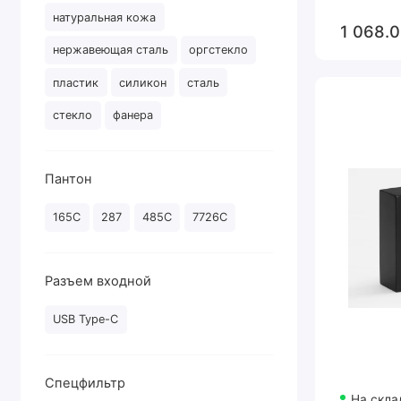
натуральная кожа
1 068.0
нержавеющая сталь
оргстекло
пластик
силикон
сталь
стекло
фанера
Пантон
165C
287
485C
7726C
Разъем входной
USB Type-C
Спецфильтр
На скла