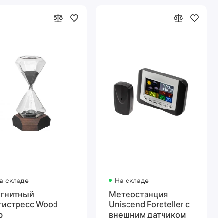
а складе
На складе
гнитный
Метеостанция
тистресс Wood
Uniscend Foreteller с
b
внешним датчиком