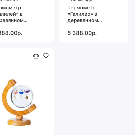
рмометр
Термометр
алилей» в
«Галилео» в
ревянном
деревянном
рпусе, серый
корпусе,
988.00р.
5 388.00р.
неокрашенный