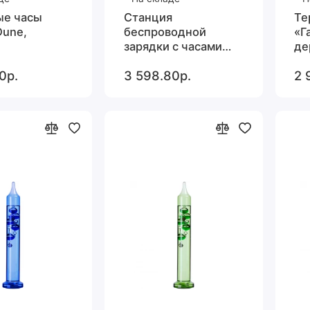
ые часы
Станция
Те
Dune,
беспроводной
«Г
зарядки с часами
де
Electron, ver.2,
ко
0р.
3 598.80р.
2 
черная