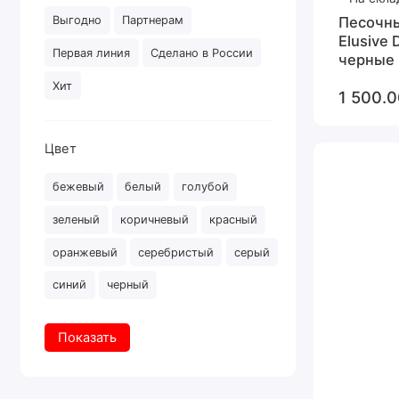
Песочн
Выгодно
Партнерам
Elusive 
Первая линия
Сделано в России
черные
Хит
1 500.0
Цвет
бежевый
белый
голубой
зеленый
коричневый
красный
оранжевый
серебристый
серый
синий
черный
Показать