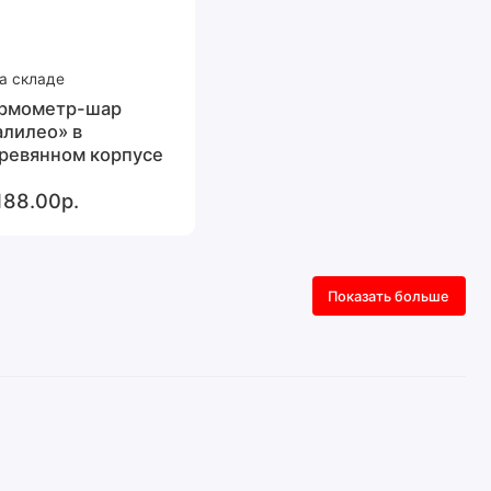
а складе
рмометр-шар
алилео» в
ревянном корпусе
188.00р.
Показать больше