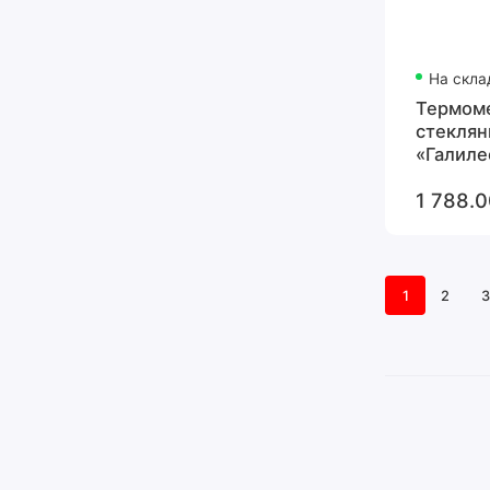
На скла
Термом
стекля
«Галиле
1 788.0
1
2
3