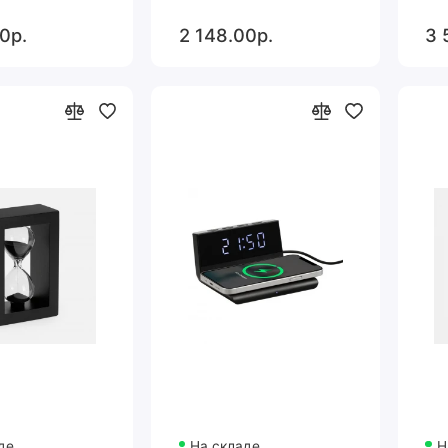
0р.
2 148.00р.
3 
де
На складе
Н