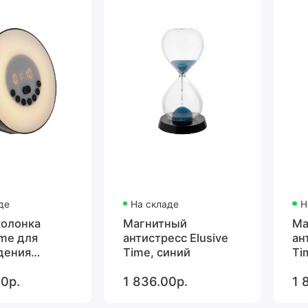
де
На складе
Н
колонка
Магнитный
Ма
me для
антистресс Elusive
ан
дения
Time, синий
Ti
и музыкой,
0р.
1 836.00р.
1 