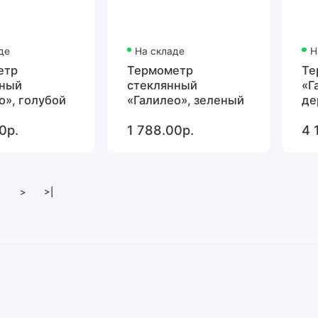
де
На складе
Н
етр
Термометр
Те
нный
стеклянный
«Г
о», голубой
«Галилео», зеленый
де
0р.
1 788.00р.
4 
>
>|