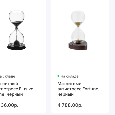
а складе
На складе
гнитный
Магнитный
тистресс Elusive
антистресс Fortune,
me, черный
черный
836.00р.
4 788.00р.