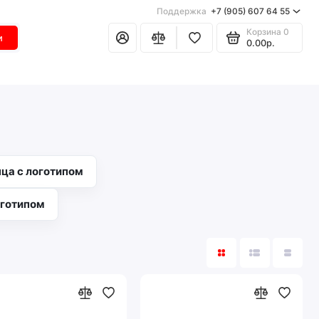
Поддержка
+7 (905) 607 64 55
Корзина
0
и
0.00р.
ца с логотипом
оготипом