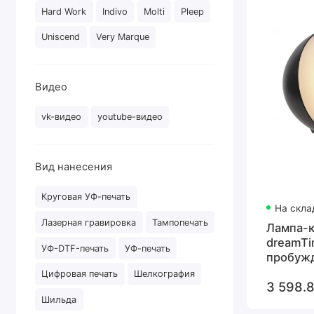
Hard Work
Indivo
Molti
Pleep
Uniscend
Very Marque
Видео
vk-видео
youtube-видео
Вид нанесения
Круговая УФ-печать
На скла
Лазерная гравировка
Тампопечать
Лампа-
dreamTi
УФ-DTF-печать
УФ-печать
пробуж
светом 
Цифровая печать
Шелкография
3 598.8
черная
Шильда