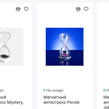
де
На складе
Н
ный
Магнитный
Ма
есс Mystery,
антистресс Perola
ан
Jo