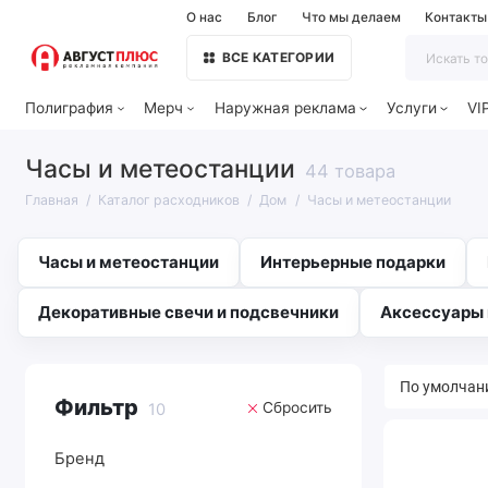
О нас
Блог
Что мы делаем
Контакты
ВСЕ КАТЕГОРИИ
Полиграфия
Мерч
Наружная реклама
Услуги
VI
Часы и метеостанции
44 товара
Главная
Каталог расходников
Дом
Часы и метеостанции
Часы и метеостанции
Интерьерные подарки
Декоративные свечи и подсвечники
Аксессуары 
Фильтр
Сбросить
10
Бренд