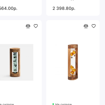
564.00р.
2 398.80р.
а складе
На складе