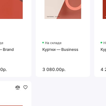
де
На складе
Н
— Brand
Куртки — Business
Ку
0р.
3 080.00р.
4 