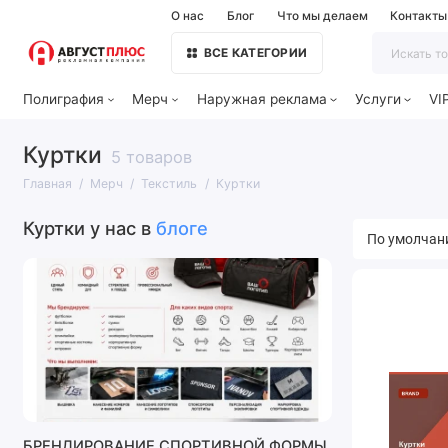
О нас
Блог
Что мы делаем
Контакты
ВСЕ КАТЕГОРИИ
Полиграфия
Мерч
Наружная реклама
Услуги
VI
Куртки
5 товаров
Главная
Мерч
Текстиль
Куртки
Куртки у нас в
блоге
БРЕНДИРОВАНИЕ СПОРТИВНОЙ ФОРМЫ