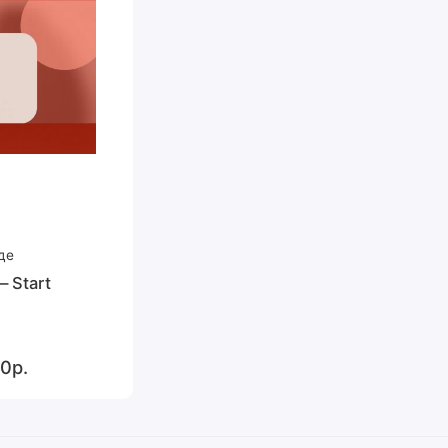
де
 Start
0р.