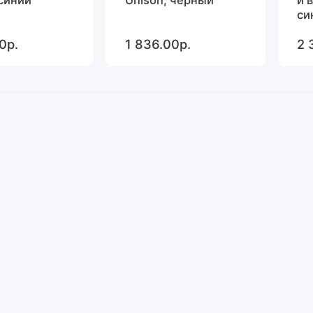
си
0р.
1 836.00р.
2 