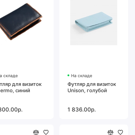
а складе
На складе
тляр для визиток
Футляр для визиток
lermo, синий
Unison, голубой
300.00р.
1 836.00р.