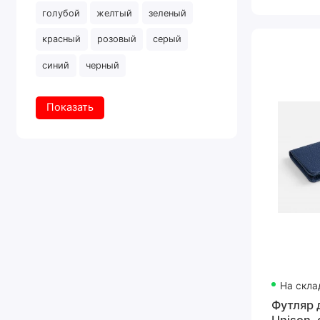
голубой
желтый
зеленый
красный
розовый
серый
синий
черный
Показать
На скла
Футляр 
Unison,