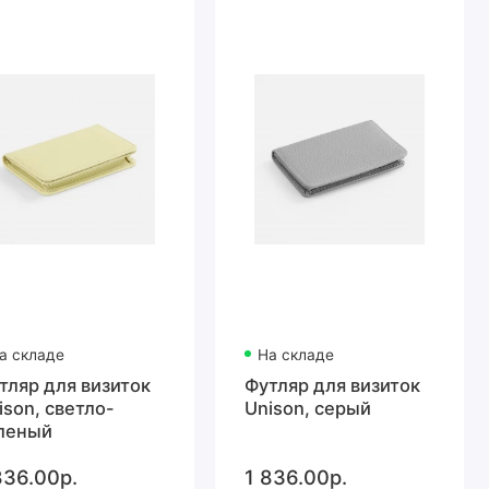
а складе
На складе
тляр для визиток
Футляр для визиток
ison, светло-
Unison, серый
леный
836.00р.
1 836.00р.