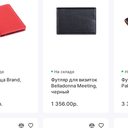
де
На складе
Н
ца Brand,
Футляр для визиток
Фу
Belladonna Meeting,
Pa
черный
.
1 356.00р.
3 