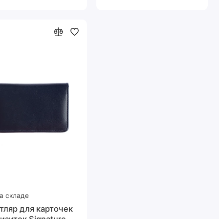
а складе
тляр для карточек
визиток Signature,