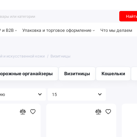
Найт
P и B2B
Упаковка и торговое оформление
Что мы делаем
й и искусственной кожи
Визитницы
орожные органайзеры
Визитницы
Кошельки