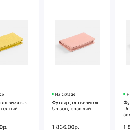
де
На складе
Н
для визиток
Футляр для визиток
Фу
 желтый
Unison, розовый
Un
зе
0р.
1 836.00р.
1 