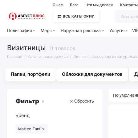
О нас
Блог
Что мы делаем
Контакты
ВСЕ КАТЕГОРИИ
Полиграфия
Мерч
Наружная реклама
Услуги
VI
Визитницы
11 товаров
Главная
Каталог расходников
Личные аксессуары из натурально
Папки, портфели
Обложки для документов
Д
Фильтр
Сбросить
8
Бренд
Matteo Tantini