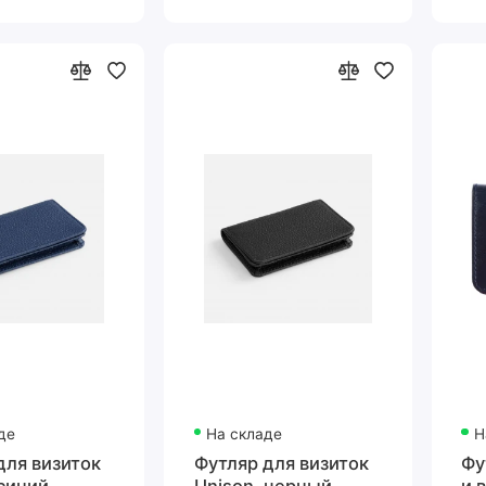
де
На складе
Н
для визиток
Футляр для визиток
Фу
 синий
Unison, черный
и 