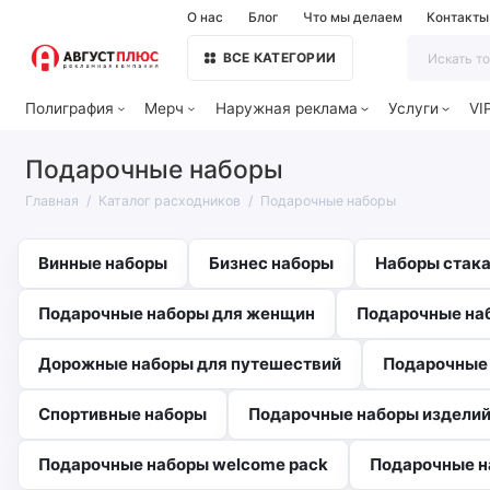
О нас
Блог
Что мы делаем
Контакты
ВСЕ КАТЕГОРИИ
Полиграфия
Мерч
Наружная реклама
Услуги
VI
Подарочные наборы
Главная
Каталог расходников
Подарочные наборы
Винные наборы
Бизнес наборы
Наборы стака
Подарочные наборы для женщин
Подарочные на
Дорожные наборы для путешествий
Подарочные
Спортивные наборы
Подарочные наборы изделий 
Подарочные наборы welcome pack
Подарочные н