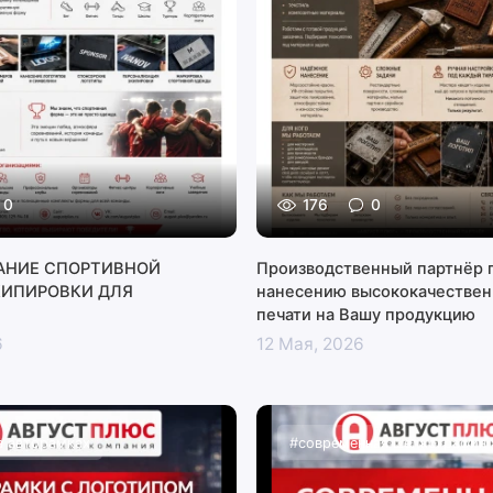
0
176
0
АНИЕ СПОРТИВНОЙ
Производственный партнёр 
КИПИРОВКИ ДЛЯ
нанесению высококачестве
печати на Вашу продукцию
6
12 Мая, 2026
а авторамках
#современная шелкография