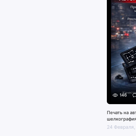
146
Печать на а
шелкография
24 Февраля,