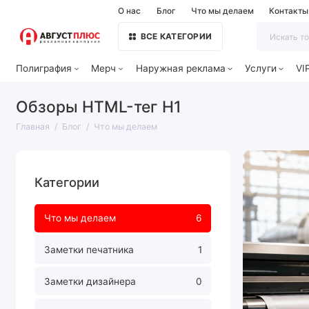
О нас
Блог
Что мы делаем
Контакты
ВСЕ КАТЕГОРИИ
Полиграфия
Мерч
Наружная реклама
Услуги
VI
Обзоры HTML-тег H1
Главная
Блог
Что мы делаем
Категории
#промыш
Что мы делаем
6
Заметки печатника
1
Заметки дизайнера
0