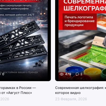
0
479
2
вторамках в России —
Современная шелкография: к
 от «Август Плюс»
которое видно
 2026
23 Февраля, 2026