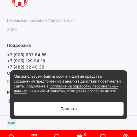
Рекламная компания "АвгустПлюс"
2026
Поддержка
+7 (905) 607 64 55
+7 (905) 129 94 18
+7 (482) 32 40 32
Обратный звонок
Мы используем файлы cookie и другие средства
сохранения предпочтений и анализа действий посетителей
ПН-ПТ 9:00-18:00 СБ, ВС выходной
сайта. Подробнее в
Согласие на обработку персональных
данных
. Нажмите «Принять», если даете согласие на это.
Мы в сети
Принять
0